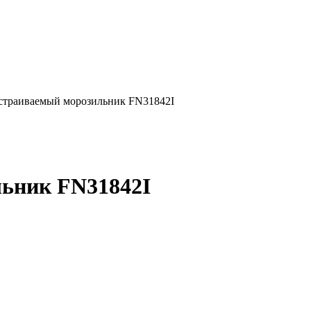
траиваемый морозильник FN31842I
ьник FN31842I