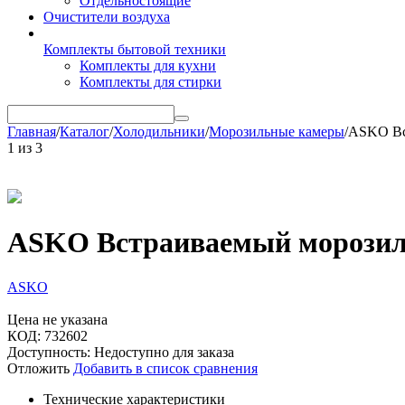
Отдельностоящие
Очистители воздуха
Комплекты бытовой техники
Комплекты для кухни
Комплекты для стирки
Главная
/
Каталог
/
Холодильники
/
Морозильные камеры
/
ASKO Вс
1
из
3
ASKO Встраиваемый морозил
ASKO
Цена не указана
КОД:
732602
Доступность:
Недоступно для заказа
Отложить
Добавить в список сравнения
Технические характеристики