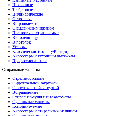
Каминные, настенные
Наклонные
Т-образные
Цилиндрические
Островные
Встраиваемые
С выдвижным экраном
Полностью встраиваемые
В столешницу
В потолок
Угловые
Классические (Country/Кантри)
Аксессуары к кухонным вытяжкам
Профессиональные
Стиральные машины
Отдельностоящие
С фронтальной загрузкой
С вертикальной загрузкой
Встраиваемые
Стирально-сушильные автоматы
Сушильные машины
Комбинируемые
Аксессуары к стиральным машинам
Сушильные шкафы