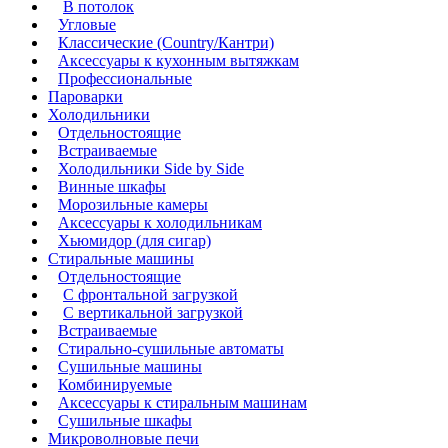
В потолок
Угловые
Классические (Country/Кантри)
Аксессуары к кухонным вытяжкам
Профессиональные
Пароварки
Холодильники
Отдельностоящие
Встраиваемые
Холодильники Side by Side
Винные шкафы
Морозильные камеры
Аксессуары к холодильникам
Хьюмидор (для сигар)
Стиральные машины
Отдельностоящие
С фронтальной загрузкой
С вертикальной загрузкой
Встраиваемые
Стирально-сушильные автоматы
Сушильные машины
Комбинируемые
Аксессуары к стиральным машинам
Сушильные шкафы
Микроволновые печи