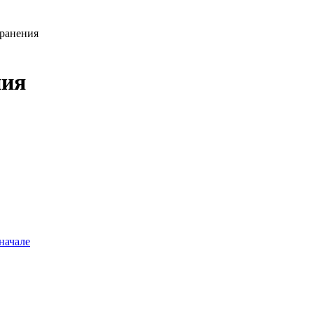
хранения
ния
начале