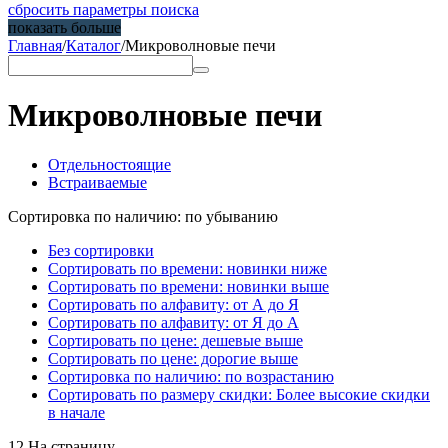
сбросить параметры поиска
показать больше
Главная
/
Каталог
/
Микроволновые печи
Микроволновые печи
Отдельностоящие
Встраиваемые
Сортировка по наличию: по убыванию
Без сортировки
Сортировать по времени: новинки ниже
Сортировать по времени: новинки выше
Сортировать по алфавиту: от А до Я
Сортировать по алфавиту: от Я до А
Сортировать по цене: дешевые выше
Сортировать по цене: дорогие выше
Сортировка по наличию: по возрастанию
Сортировать по размеру скидки: Более высокие скидки
в начале
12 На страницу