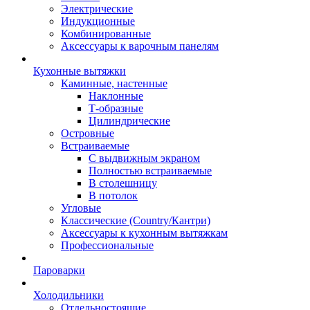
Электрические
Индукционные
Комбинированные
Аксессуары к варочным панелям
Кухонные вытяжки
Каминные, настенные
Наклонные
Т-образные
Цилиндрические
Островные
Встраиваемые
С выдвижным экраном
Полностью встраиваемые
В столешницу
В потолок
Угловые
Классические (Country/Кантри)
Аксессуары к кухонным вытяжкам
Профессиональные
Пароварки
Холодильники
Отдельностоящие