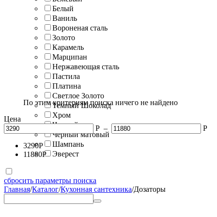
Белый
Ваниль
Вороненая сталь
Золото
Карамель
Марципан
Нержавеющая сталь
Пастила
Платина
Светлое Золото
По этим критериям поиска ничего не найдено
Темный Шоколад
Хром
Цена
Черный
Р
–
Р
Черный матовый
Шампань
3290
Р
Эверест
11880
Р
сбросить параметры поиска
Главная
/
Каталог
/
Кухонная сантехника
/
Дозаторы