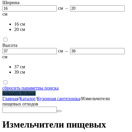
Ширина
см –
см
16 см
20 см
Высота
см –
см
37 см
39 см
сбросить параметры поиска
показать больше
Главная
/
Каталог
/
Кухонная сантехника
/
Измельчители
пищевых отходов
Измельчители пищевых