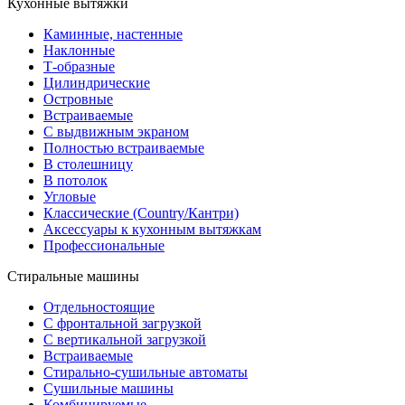
Кухонные вытяжки
Каминные, настенные
Наклонные
Т-образные
Цилиндрические
Островные
Встраиваемые
С выдвижным экраном
Полностью встраиваемые
В столешницу
В потолок
Угловые
Классические (Country/Кантри)
Аксессуары к кухонным вытяжкам
Профессиональные
Стиральные машины
Отдельностоящие
С фронтальной загрузкой
С вертикальной загрузкой
Встраиваемые
Стирально-сушильные автоматы
Сушильные машины
Комбинируемые