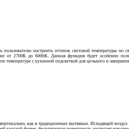
ь пользователю настроить оттенок световой температуры по св
не от 2700К до 6000К. Данная функция будет особенно поле
 по температуре с кухонной подсветкой для цельного и заверше
е вертикально, как в традиционных вытяжках. Исходящий воздух
воей круглой форме, фильтрующая поверхность достигает максим