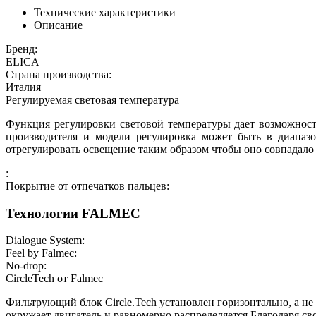
Технические характеристики
Описание
Бренд:
ELICA
Страна производства:
Италия
Регулируемая световая температура
Функция регулировки световой температуры дает возможност
производителя и модели регулировка может быть в диапазо
отрегулировать освещение таким образом чтобы оно совпадало
:
Покрытие от отпечатков пальцев:
Технологии FALMEC
Dialogue System:
Feel by Falmec:
No-drop:
СircleTech от Falmec
Фильтрующий блок Circle.Tech установлен горизонтально, а н
окружает двигатель и равномерно распределяется.Благодаря с