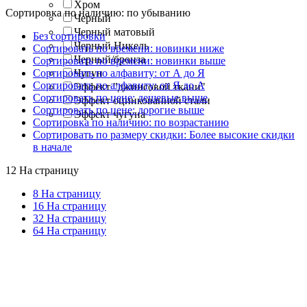
Хром
Сортировка по наличию: по убыванию
Черный
Черный матовый
Без сортировки
Черный Никель
Сортировать по времени: новинки ниже
Черный/бронза
Сортировать по времени: новинки выше
Сортировать по алфавиту: от А до Я
Чугун
Сортировать по алфавиту: от Я до А
Эффект "джинсовой ткани"
Сортировать по цене: дешевые выше
Эффект оцинкованной стали
Сортировать по цене: дорогие выше
Эффект чугуна
Сортировка по наличию: по возрастанию
Сортировать по размеру скидки: Более высокие скидки
в начале
12 На страницу
8 На страницу
16 На страницу
32 На страницу
64 На страницу