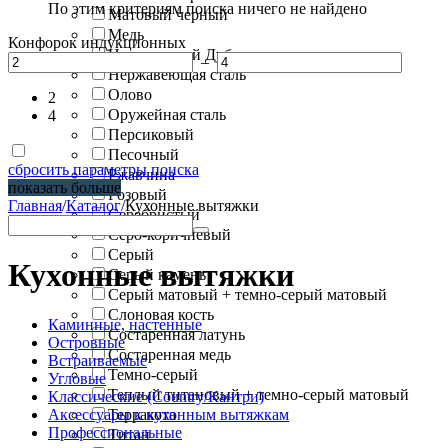
По этим критериям поиска ничего не найдено
Матовый черный
Медь
Конфорок индукционных
Натуральный Дуб
–
Нержавеющая сталь
Олово
2
Оружейная сталь
4
Персиковый
Песочный
сбросить параметры поиска
Ржавчина
показать больше
Розовый
Главная
/
Каталог
/
Кухонные вытяжки
Серебристый
Серо-коричневый
Серый
Кухонные вытяжки
Серый камень
Серый матовый + темно-серый матовый
Слоновая кость
Каминные, настенные
Состаренная латунь
Островные
Состаренная медь
Встраиваемые
Темно-серый
Угловые
Теплый титановый + темно-серый матовый
Классические (Country/Кантри)
Аксессуары к кухонным вытяжкам
Терракота
Профессиональные
Титан