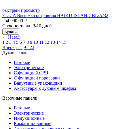
быстрый просмотр
ELICA Вытяжка островная HAIKU ISLAND BL/A/32
254 990.00
Р
Срок поставки 3-10 дней
Купить
←
Назад
1
2
3
4
5
6
7
8
9
10
11
12
13
14
15
Вперед
→
9 - 23
Духовые шкафы
Газовые
Электрические
С функцией СВЧ
С функцией пароварки
Вакуумные упаковщики
Аксессуары к духовым шкафам
Варочные панели
Газовые
Электрические
Индукционные
Комбинированные
Аксессуары к варочным панелям