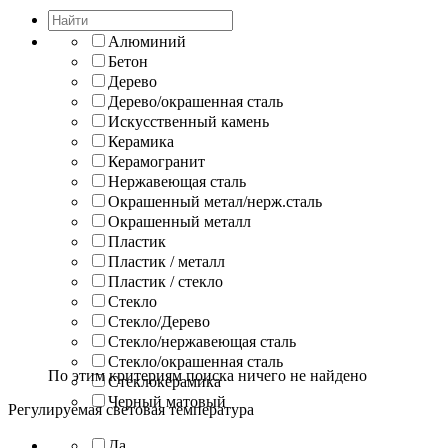
Алюминий
Бетон
Дерево
Дерево/окрашенная сталь
Искусственный камень
Керамика
Керамогранит
Нержавеющая сталь
Окрашенный метал/нерж.сталь
Окрашенный металл
Пластик
Пластик / металл
Пластик / стекло
Стекло
Стекло/Дерево
Стекло/нержавеющая сталь
Стекло/окрашенная сталь
По этим критериям поиска ничего не найдено
Стеклокерамика
Черный матовый
Регулируемая световая температура
Да