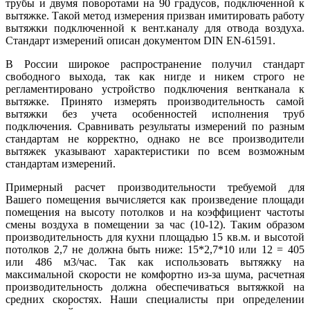
трубы и двумя поворотами на 90 градусов, подключенной к
вытяжке. Такой метод измерения призван имитировать работу
вытяжки подключенной к вент.каналу для отвода воздуха.
Стандарт измерений описан документом DIN EN-61591.
В России широкое распространение получил стандарт
свободного выхода, так как нигде и никем строго не
регламентировано устройство подключения вентканала к
вытяжке. Принято измерять производительность самой
вытяжки без учета особенностей исполнения труб
подключения. Сравнивать результаты измерений по разным
стандартам не корректно, однако не все производители
вытяжек указывают характеристики по всем возможным
стандартам измерений.
Примерный расчет производительности требуемой для
Вашего помещения вычисляется как произведение площади
помещения на высоту потолков и на коэффициент частоты
смены воздуха в помещении за час (10-12). Таким образом
производительность для кухни площадью 15 кв.м. и высотой
потолков 2,7 не должна быть ниже: 15*2,7*10 или 12 = 405
или 486 м3/час. Так как использовать вытяжку на
максимальной скорости не комфортно из-за шума, расчетная
производительность должна обеспечиваться вытяжкой на
средних скоростях. Наши специалисты при определении