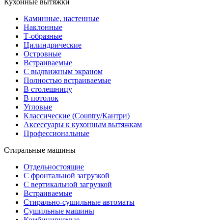
Кухонные вытяжки
Каминные, настенные
Наклонные
Т-образные
Цилиндрические
Островные
Встраиваемые
С выдвижным экраном
Полностью встраиваемые
В столешницу
В потолок
Угловые
Классические (Country/Кантри)
Аксессуары к кухонным вытяжкам
Профессиональные
Стиральные машины
Отдельностоящие
С фронтальной загрузкой
С вертикальной загрузкой
Встраиваемые
Стирально-сушильные автоматы
Сушильные машины
Комбинируемые