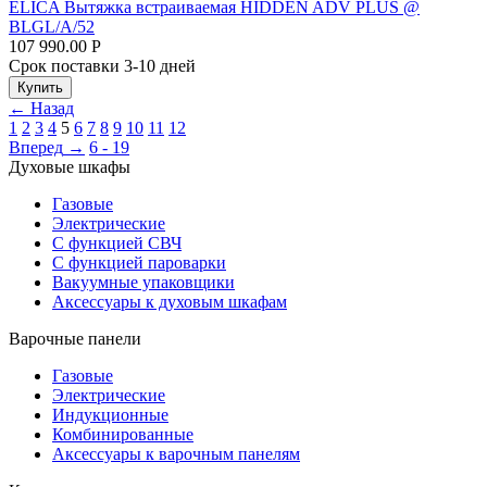
ELICA Вытяжка встраиваемая HIDDEN ADV PLUS @
BLGL/A/52
107 990.00
Р
Срок поставки 3-10 дней
Купить
←
Назад
1
2
3
4
5
6
7
8
9
10
11
12
Вперед
→
6 - 19
Духовые шкафы
Газовые
Электрические
С функцией СВЧ
С функцией пароварки
Вакуумные упаковщики
Аксессуары к духовым шкафам
Варочные панели
Газовые
Электрические
Индукционные
Комбинированные
Аксессуары к варочным панелям