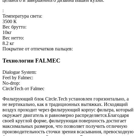
цельного и завершенного дизайна Вашей кухни.
:
Температура света:
3500
К
Вес брутто:
10
кг
Вес нетто:
8.2
кг
Покрытие от отпечатков пальцев:
Технологии FALMEC
Dialogue System:
Feel by Falmec:
No-drop:
СircleTech от Falmec
Фильтрующий блок Circle.Tech установлен горизонтально, а
не вертикально, как в традиционных вытяжках. Исходящий
воздух проходит через фильтрующий корпус фильтра, который
окружает двигатель и равномерно распределяется.Благодаря
своей круглой форме, фильтрующая поверхность достигает
максимальных размеров, что позволяет получить отличную
производительность сточки зрения всасывания, превосходную