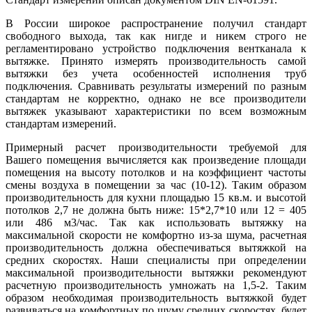
В России широкое распространение получил стандарт
свободного выхода, так как нигде и никем строго не
регламентировано устройство подключения вентканала к
вытяжке. Принято измерять производительность самой
вытяжки без учета особенностей исполнения труб
подключения. Сравнивать результаты измерений по разным
стандартам не корректно, однако не все производители
вытяжек указывают характеристики по всем возможным
стандартам измерений.
Примерный расчет производительности требуемой для
Вашего помещения вычисляется как произведение площади
помещения на высоту потолков и на коэффициент частоты
смены воздуха в помещении за час (10-12). Таким образом
производительность для кухни площадью 15 кв.м. и высотой
потолков 2,7 не должна быть ниже: 15*2,7*10 или 12 = 405
или 486 м3/час. Так как использовать вытяжку на
максимальной скорости не комфортно из-за шума, расчетная
производительность должна обеспечиваться вытяжкой на
средних скоростях. Наши специалисты при определении
максимальной производительности вытяжки рекомендуют
расчетную производительность умножать на 1,5-2. Таким
образом необходимая производительность вытяжкой будет
развиваться на комфортных по шуму средних скоростях, будет