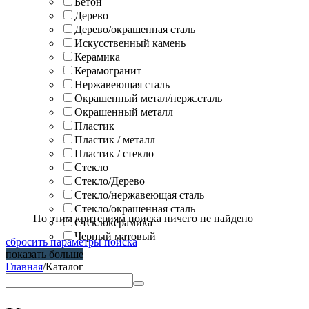
Бетон
Дерево
Дерево/окрашенная сталь
Искусственный камень
Керамика
Керамогранит
Нержавеющая сталь
Окрашенный метал/нерж.сталь
Окрашенный металл
Пластик
Пластик / металл
Пластик / стекло
Стекло
Стекло/Дерево
Стекло/нержавеющая сталь
Стекло/окрашенная сталь
По этим критериям поиска ничего не найдено
Стеклокерамика
Черный матовый
сбросить параметры поиска
показать больше
Главная
/
Каталог