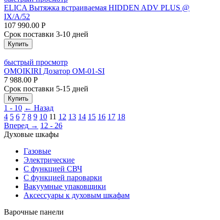
ELICA Вытяжка встраиваемая HIDDEN ADV PLUS @
IX/A/52
107 990.00
Р
Срок поставки 3-10 дней
Купить
быстрый просмотр
OMOIKIRI Дозатор OM-01-SI
7 988.00
Р
Срок поставки 5-15 дней
Купить
1 - 10
←
Назад
4
5
6
7
8
9
10
11
12
13
14
15
16
17
18
Вперед
→
12 - 26
Духовые шкафы
Газовые
Электрические
С функцией СВЧ
С функцией пароварки
Вакуумные упаковщики
Аксессуары к духовым шкафам
Варочные панели