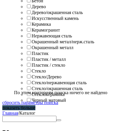
Бетон
Дерево
Дерево/окрашенная сталь
Искусственный камень
Керамика
Керамогранит
Нержавеющая сталь
Окрашенный метал/нерж.сталь
Окрашенный металл
Пластик
Пластик / металл
Пластик / стекло
Стекло
Стекло/Дерево
Стекло/нержавеющая сталь
Стекло/окрашенная сталь
По этим критериям поиска ничего не найдено
Стеклокерамика
Черный матовый
сбросить параметры поиска
показать больше
Главная
/
Каталог