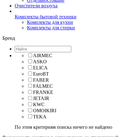
Отдельностоящие
Очистители воздуха
Комплекты бытовой техники
Комплекты для кухни
Комплекты для стирки
Бренд
AIRMEC
ASKO
ELICA
EuroBT
FABER
FALMEC
FRANKE
JETAIR
KWC
OMOIKIRI
TEKA
По этим критериям поиска ничего не найдено