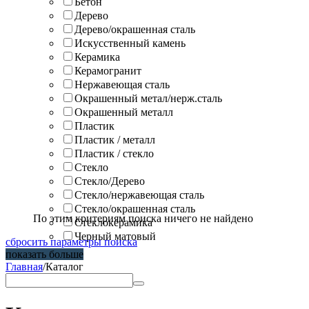
Бетон
Дерево
Дерево/окрашенная сталь
Искусственный камень
Керамика
Керамогранит
Нержавеющая сталь
Окрашенный метал/нерж.сталь
Окрашенный металл
Пластик
Пластик / металл
Пластик / стекло
Стекло
Стекло/Дерево
Стекло/нержавеющая сталь
Стекло/окрашенная сталь
По этим критериям поиска ничего не найдено
Стеклокерамика
Черный матовый
сбросить параметры поиска
показать больше
Главная
/
Каталог