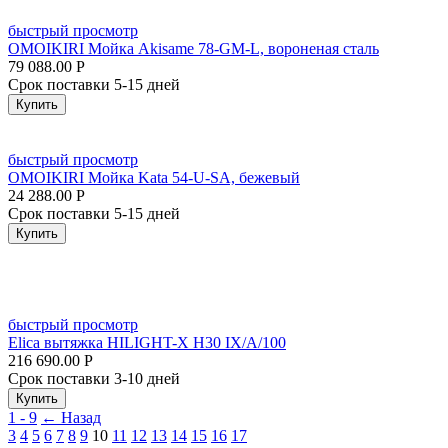
быстрый просмотр
OMOIKIRI Мойка Akisame 78-GM-L, вороненая сталь
79 088.00
Р
Срок поставки 5-15 дней
Купить
быстрый просмотр
OMOIKIRI Мойка Kata 54-U-SA, бежевый
24 288.00
Р
Срок поставки 5-15 дней
Купить
быстрый просмотр
Elica вытяжка HILIGHT-X H30 IX/A/100
216 690.00
Р
Срок поставки 3-10 дней
Купить
1 - 9
←
Назад
3
4
5
6
7
8
9
10
11
12
13
14
15
16
17