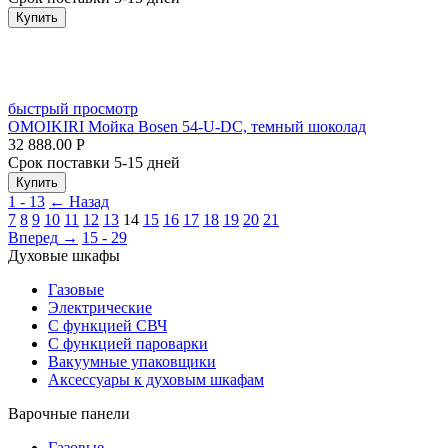
Купить
быстрый просмотр
OMOIKIRI Мойка Bosen 54-U-DC, темный шоколад
32 888.00
Р
Срок поставки 5-15 дней
Купить
1 - 13
←
Назад
7
8
9
10
11
12
13
14
15
16
17
18
19
20
21
Вперед
→
15 - 29
Духовые шкафы
Газовые
Электрические
С функцией СВЧ
С функцией пароварки
Вакуумные упаковщики
Аксессуары к духовым шкафам
Варочные панели
Газовые