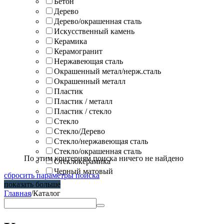
Бетон
Дерево
Дерево/окрашенная сталь
Искусственный камень
Керамика
Керамогранит
Нержавеющая сталь
Окрашенный метал/нерж.сталь
Окрашенный металл
Пластик
Пластик / металл
Пластик / стекло
Стекло
Стекло/Дерево
Стекло/нержавеющая сталь
Стекло/окрашенная сталь
По этим критериям поиска ничего не найдено
Стеклокерамика
Черный матовый
сбросить параметры поиска
показать больше
Главная
/
Каталог