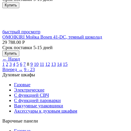
Купить
быстрый просмотр
OMOIKIRI Мойка Bosen 41-DC, темный шоколад
29 788.00
Р
Срок поставки 5-15 дней
Купить
←
Назад
1
2
3
4
5
6
7
8
9
10
11
12
13
14
15
Вперед
→
9 - 23
Духовые шкафы
Газовые
Электрические
С функцией СВЧ
С функцией пароварки
Вакуумные упаковщики
Аксессуары к духовым шкафам
Варочные панели
Газовые