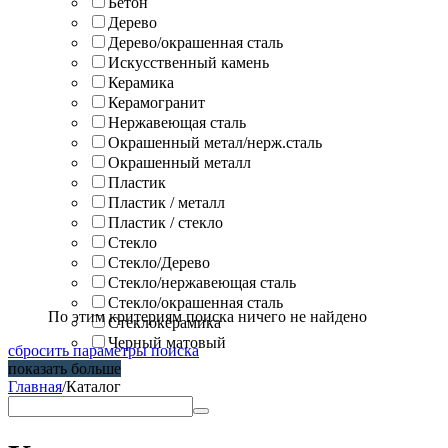
Бетон
Дерево
Дерево/окрашенная сталь
Искусственный камень
Керамика
Керамогранит
Нержавеющая сталь
Окрашенный метал/нерж.сталь
Окрашенный металл
Пластик
Пластик / металл
Пластик / стекло
Стекло
Стекло/Дерево
Стекло/нержавеющая сталь
Стекло/окрашенная сталь
По этим критериям поиска ничего не найдено
Стеклокерамика
Черный матовый
сбросить параметры поиска
показать больше
Главная
/
Каталог